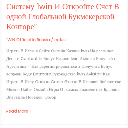
1win
Систему 1win И Откройте Счет В
Войдите
одной Глобальной Букмекерской
В
Конторе”
Систему
1win
1WIN Official In Russia
/
ep1us
И
Откройте
Играть В Игры в Сайте Онлайн Казино 1win На реальные
Счет
Деньги Content In Бонус Казино 1win Акции а Бонусы In
В
Аргентина – Как Зарегистрироваться а Получить Бонус
одной
вопреки Коду Betmore Руководство 1win Aviator: Как
Глобальной
Играть В Игру Casino Crash Game В Игровой библиотеке
Букмекерской
Можно Найти Онлайн Игры От самых Знаменитых Брендов:
Конторе”
Вперед за Победой: Обзор
Read More »