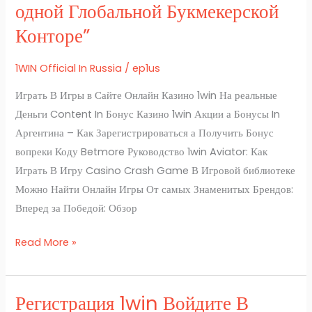
одной Глобальной Букмекерской
В
Конторе”
Систему
1win
1WIN Official In Russia
/
ep1us
И
Откройте
Играть В Игры в Сайте Онлайн Казино 1win На реальные
Счет
Деньги Content In Бонус Казино 1win Акции а Бонусы In
В
Аргентина – Как Зарегистрироваться а Получить Бонус
одной
вопреки Коду Betmore Руководство 1win Aviator: Как
Глобальной
Играть В Игру Casino Crash Game В Игровой библиотеке
Букмекерской
Можно Найти Онлайн Игры От самых Знаменитых Брендов:
Конторе”
Вперед за Победой: Обзор
Read More »
Регистрация 1win Войдите В
Регистрация