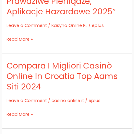
Prawdziwe Pieniądze,
Na
Aplikacje Hazardowe 2025″
Prawdziwe
Pieniądze,
Leave a Comment
/
Kasyno Online PL
/
ep1us
Aplikacje
Hazardowe
Read More »
2025″
Compara I Migliori Casinò
Compara
I
Online In Croatia Top Aams
Migliori
Siti 2024
Casinò
Online
Leave a Comment
/
casinò online it
/
ep1us
In
Croatia
Read More »
Top
Aams